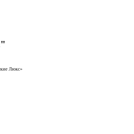
с"
ские Люкс»