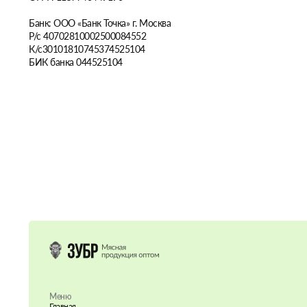
Банк: ООО «Банк Точка» г. Москва
Р/с 40702810002500084552
К/с30101810745374525104
БИК банка 044525104
Меню
Главная