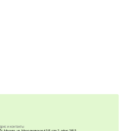
дрес и контакты
г. Москва, ул. Михалковская 63 Б, стр.2, офис 28\5